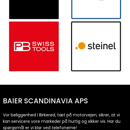
BAIER SCANDINAVIA APS
Vor beliggenhed i Birkerød, tæt på motorvejen, sikrer, at vi
kan servicere vore markeder på hurtig og sikker vis. Har du
spørgsmål er vi klar ved telefonerne!