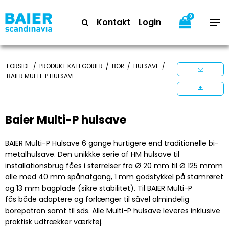
0
Kontakt
Login
FORSIDE
/
PRODUKT KATEGORIER
/
BOR
/
HULSAVE
/
BAIER MULTI-P HULSAVE
Baier Multi-P hulsave
BAIER Multi-P Hulsave 6 gange hurtigere end traditionelle bi-
metalhulsave. Den unikkke serie af HM hulsave til
installationsbrug fåes i størrelser fra Ø 20 mm til Ø 125 mmm
alle med 40 mm spånafgang, 1 mm godstykkel på stamrøret
og 13 mm bagplade (sikre stabilitet). Til BAIER Multi-P
fås både adaptere og forlænger til såvel almindelig
borepatron samt til sds. Alle Multi-P hulsave leveres inklusive
praktisk udtrækker værktøj.