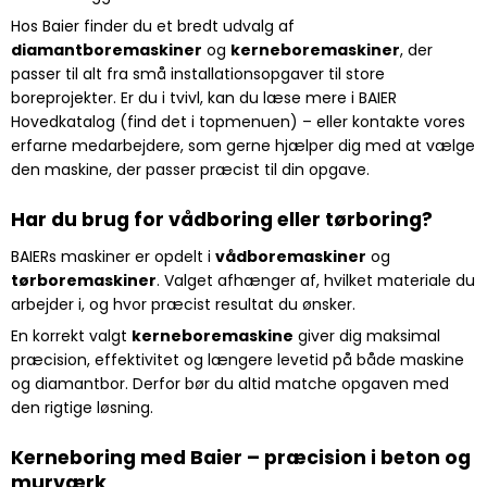
Hos Baier finder du et bredt udvalg af
diamantboremaskiner
og
kerneboremaskiner
, der
passer til alt fra små installationsopgaver til store
boreprojekter. Er du i tvivl, kan du læse mere i BAIER
Hovedkatalog (find det i topmenuen) – eller kontakte vores
erfarne medarbejdere, som gerne hjælper dig med at vælge
den maskine, der passer præcist til din opgave.
Har du brug for vådboring eller tørboring?
BAIERs maskiner er opdelt i
vådboremaskiner
og
tørboremaskiner
. Valget afhænger af, hvilket materiale du
arbejder i, og hvor præcist resultat du ønsker.
En korrekt valgt
kerneboremaskine
giver dig maksimal
præcision, effektivitet og længere levetid på både maskine
og diamantbor. Derfor bør du altid matche opgaven med
den rigtige løsning.
Kerneboring med Baier – præcision i beton og
murværk