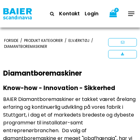
0
Kontakt
Login
FORSIDE
/
PRODUKT KATEGORIER
/
ELVÆRKTØJ
/
DIAMANTBOREMASKINER
Diamantboremaskiner
Know-how - Innovation - Sikkerhed
BAIER Diamantboremaskiner er takket været årelang
erfaring og kontinuerlig udvikling på vores fabrik i
Stuttgart, i dag et af markedets bredeste og dybeste
programmer til installatør-samt
entreprenørbranchen. Da valg af
diamantboremaskine er meget "jobafhængig", har vi