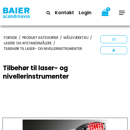
0
Kontakt
Login
FORSIDE
/
PRODUKT KATEGORIER
/
MÅLEVÆRKTØJ
/
LASERE OG AFSTANDSMÅLERE
/
TILBEHØR TIL LASER- OG NIVELLERINSTRUMENTER
Tilbehør til laser- og
nivellerinstrumenter