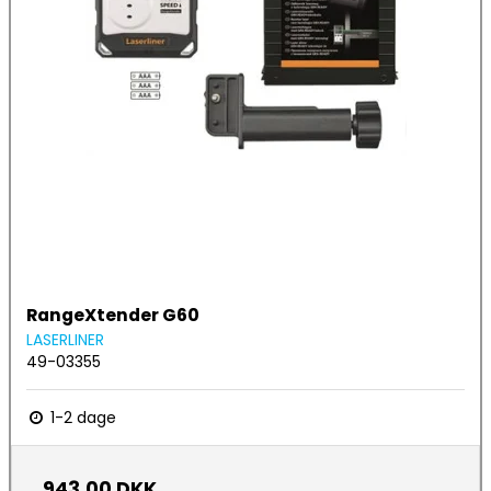
RangeXtender G60
LASERLINER
49-03355
1-2 dage
943,00 DKK