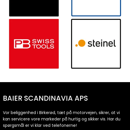
BAIER SCANDINAVIA APS
Vor beliggenhed i Birkerød, tæt på motorvejen, sikrer, at vi
kan servicere vore markeder på hurtig og sikker vis. Har du
spørgsmål er vi klar ved telefonerne!