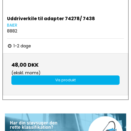
Uddriverkile til adapter 74278/ 7438
BAIER
8882
1-2 dage
48,00 DKK
(ekskl. moms)
Vis produkt