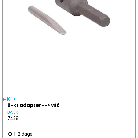
M16" >
6-kt adapter -->M16
BAIER
7438
1-2 dage