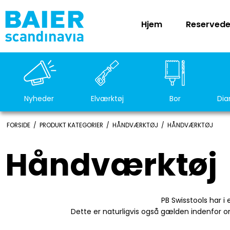
Hjem
Reservede
Nyheder
Elværktøj
Bor
Dia
FORSIDE
/
PRODUKT KATEGORIER
/
HÅNDVÆRKTØJ
/
HÅNDVÆRKTØJ
Håndværktøj
PB Swisstools har 
Dette er naturligvis også gælden indenfor om