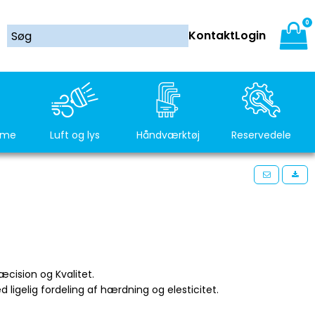
0
Kontakt
Login
rme
Luft og lys
Håndværktøj
Reservedele
cision og Kvalitet.
ligelig fordeling af hærdning og elesticitet.