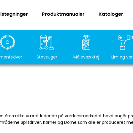
lstegninger
Produktmanualer
Kataloger
mantskiver
Støvsuger
Måleværktøj
Lim og va
i en årerække været ledende på verdensmarkedet havd angår præ
råderne Splitdriver, Kørner og Dorne som alle er produceret med 