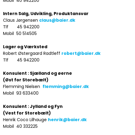
Mobil 40 942200
Intern Salg, Udvikling, Produktansvar
Claus Jørgensen
claus@baier.dk
Tlf 45 942200
Mobil 50 514505
Lager og Værksted
Robert Østergaard Radtleff
robert@baier.dk
Tlf 45 942200
Konsulent : Sjælland og øerne
(Øst for Storebælt)
Flemming Nielsen
flemming@baier.dk
Mobil 93 633400
Konsulent : Jylland og Fyn
(Vest for Storebælt)
Henrik Coco Lilhauge
henrik@baier.dk
Mobil 40 332225