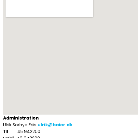
Administration
1
google maps g
Ulrik Sørbye Friis
ulrik@baier.dk
Tlf 45 942200