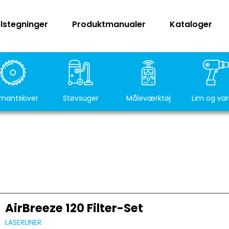
lstegninger
Produktmanualer
Kataloger
mantskiver
Støvsuger
Måleværktøj
Lim og va
AirBreeze 120 Filter-Set
LASERLINER