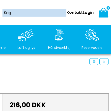
0
Kontakt
Login
rme
Luft og lys
Håndværktøj
Reservedele
216,00 DKK