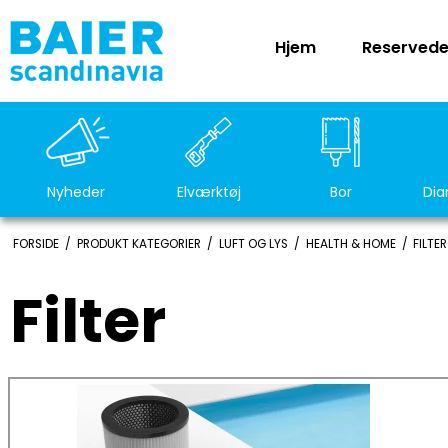
Hjem
Reservede
Nyheder
Elværktøj
Bor
Dia
FORSIDE
/
PRODUKT KATEGORIER
/
LUFT OG LYS
/
HEALTH & HOME
/
FILTER
Filter