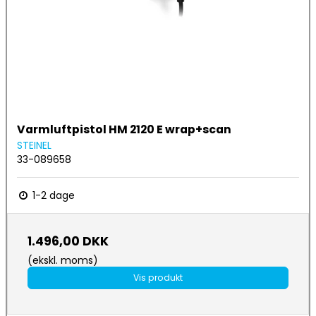
Varmluftpistol HM 2120 E wrap+scan
STEINEL
33-089658
1-2 dage
1.496,00 DKK
(ekskl. moms)
Vis produkt