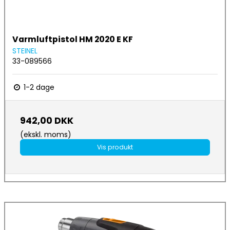
Varmluftpistol HM 2020 E KF
STEINEL
33-089566
1-2 dage
942,00 DKK
(ekskl. moms)
Vis produkt