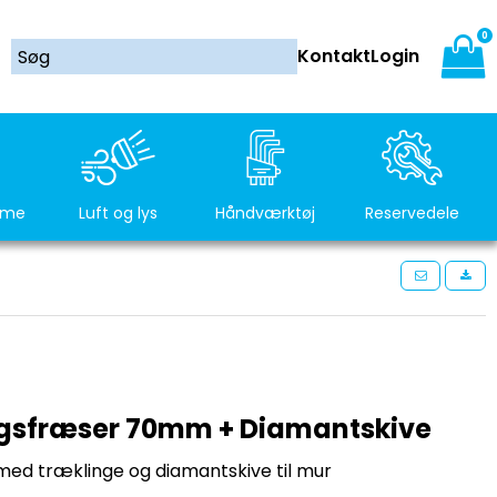
0
Kontakt
Login
rme
Luft og lys
Håndværktøj
Reservedele
gsfræser 70mm + Diamantskive
med træklinge og diamantskive til mur