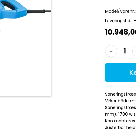
Model/Varenr.:
Leveringstid:
1
10.948,
K
Saneringsfræse
Virker både me
Saneringsfræs
mm). 1700 w st
Kan monteres m
Justerbar højd