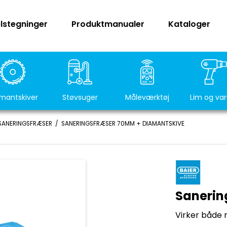
lstegninger
Produktmanualer
Kataloger
mantskiver
Støvsuger
Måleværktøj
Lim og va
SANERINGSFRÆSER
/
SANERINGSFRÆSER 70MM + DIAMANTSKIVE
Sanerin
Virker både 