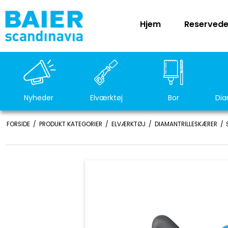
Hjem
Reservede
Nyheder
Elværktøj
Bor
Dia
FORSIDE
/
PRODUKT KATEGORIER
/
ELVÆRKTØJ
/
DIAMANTRILLESKÆRER
/