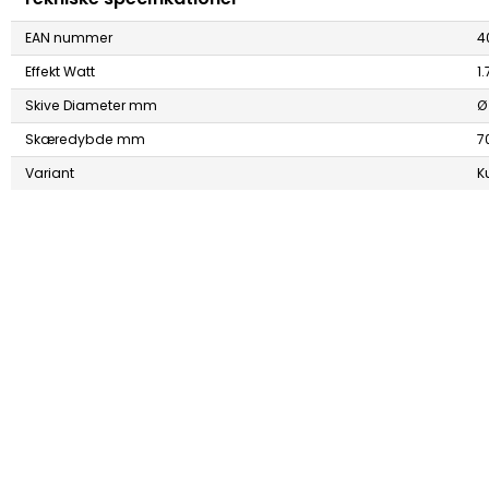
EAN nummer
4
Effekt Watt
1
Skive Diameter mm
Ø
Skæredybde mm
7
Variant
Ku