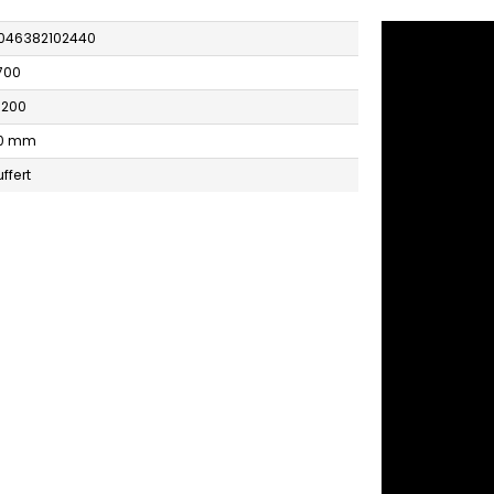
046382102440
.700
 200
0 mm
ffert