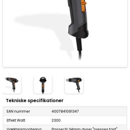
Tekniske specifikationer
EAN nummer
4007841091347
Effekt Watt
2300
Værktøjsmontering
Passer til 34mm dyser "presses fast"