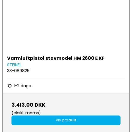
Varmluftpistol stavmodel HM 2600 E KF
STEINEL
33-089825
1-2 dage
3.413,00 DKK
(ekskl. moms)
Vis produkt