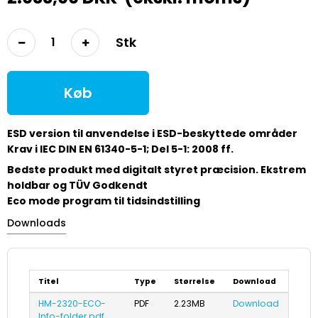
Stk
Køb
ESD version til anvendelse i ESD-beskyttede områder
Krav i IEC DIN EN 61340-5-1; Del 5-1: 2008 ff.
Bedste produkt med digitalt styret præcision. Ekstrem
holdbar og TÜV Godkendt
Eco mode program til tidsindstilling
Downloads
Titel
Type
Størrelse
Download
HM-2320-ECO-
PDF
2.23MB
Download
Info-folder.pdf