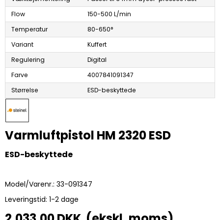
Flow
150-500 L/min
Temperatur
80-650°
Variant
Kuffert
Regulering
Digital
Farve
4007841091347
Størrelse
ESD-beskyttede
Varmluftpistol HM 2320 ESD
ESD-beskyttede
Model/Varenr.:
33-091347
Leveringstid:
1-2 dage
2.033,00 DKK (ekskl. moms)